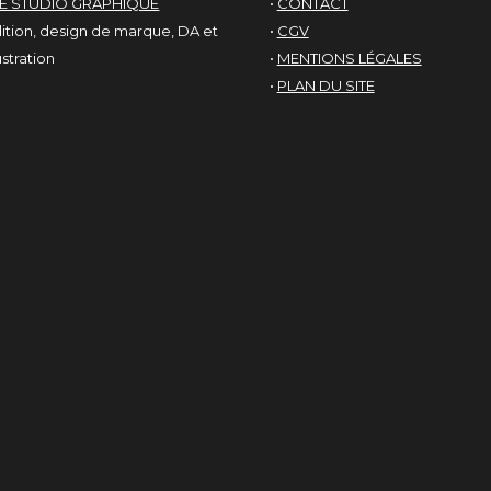
LE STUDIO GRAPHIQUE
•
CONTACT
ition, design de marque, DA et
•
CGV
lustration
•
MENTIONS LÉGALES
•
PLAN DU SITE