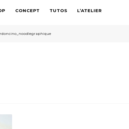
OP
CONCEPT
TUTOS
L’ATELIER
rdoncino_noodlegraphique
ino_noodlegraphique