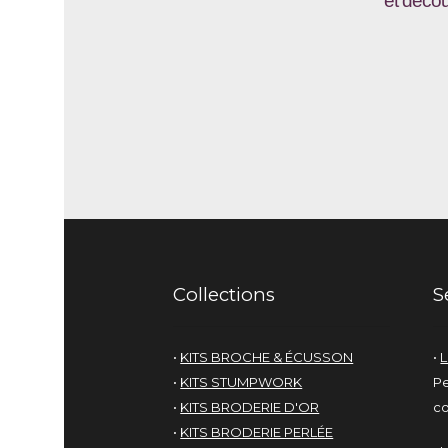
et décou
Collections
S
•
KITS BROCHE & ÉCUSSON
•
L
•
KITS STUMPWORK
Pe
•
KITS BRODERIE D'OR
co
•
KITS BRODERIE PERLÉE