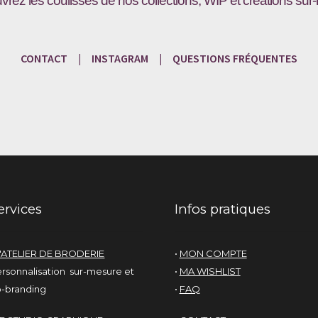
vrez les coulisses de nos collections, WIP et créations sur
CONTACT
|
INSTAGRAM
|
QUESTIONS
FRÉQU
ENTES
ervices
Infos pratiques
'ATELIER DE BRODERIE
•
MON COMPTE
rsonnalisation sur-mesure et
•
MA WISHLIST
-branding
•
FAQ