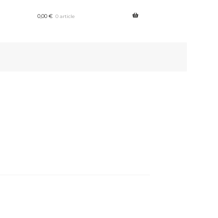
0,00
€
0 article