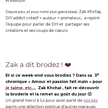
et instructif.
.
Zak Khchai
,
Depuis peu, et pour notre plus grand plaisir,
DIY addict créatif + auteur + animateur
,
a rejoint
l’équipe pour parler de DIY et partager ses
créations et ses coups de cœurs.
Zak a dit brodez ! ❤️
e
Et si ce week-end vous brodiez ? Dans sa 3
chronique « Amour et passion fait main » pour
je taime, etc…
, Zak Khchai , fait re-découvrir
la broderie et la remet au goût du jour 🙂
Un grand merci à lui
pour avoir parlé de
nos kits
parmi une sélection pointue d’autres marques