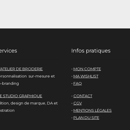
ervices
Infos pratiques
'ATELIER DE BRODERIE
•
MON COMPTE
rsonnalisation sur-mesure et
•
MA WISHLIST
-branding
•
FAQ
LE STUDIO GRAPHIQUE
•
CONTACT
ition, design de marque, DA et
•
CGV
lustration
•
MENTIONS LÉGALES
•
PLAN DU SITE