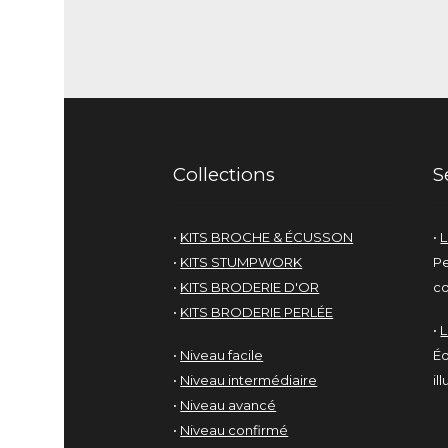
Collections
S
•
KITS BROCHE & ÉCUSSON
•
L
•
KITS STUMPWORK
Pe
•
KITS BRODERIE D'OR
co
•
KITS BRODERIE PERLÉE
•
•
Niveau facile
Éd
•
Niveau intermédiaire
il
•
Niveau avancé
•
Niveau confirmé