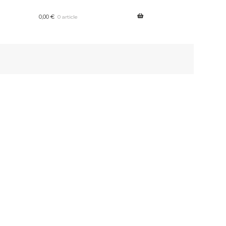
0,00
€
0 article