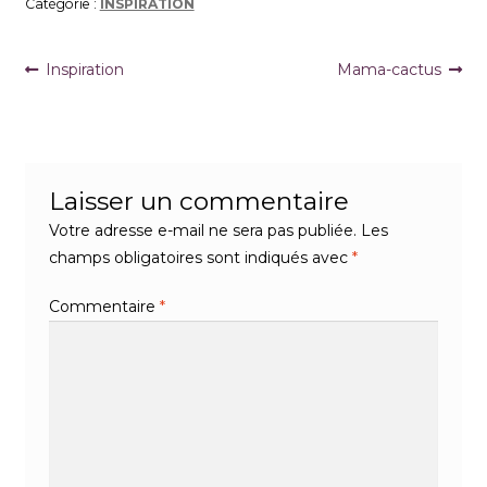
Catégorie :
INSPIRATION
Navigation
Article
Article
Inspiration
Mama-cactus
précédent :
suivant :
de
l’article
Laisser un commentaire
Votre adresse e-mail ne sera pas publiée.
Les
champs obligatoires sont indiqués avec
*
Commentaire
*