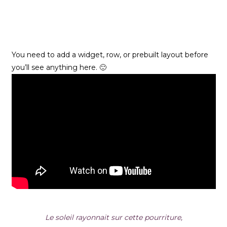
XXX
XXX
XXX
XXX
You need to add a widget, row, or prebuilt layout before
you’ll see anything here. 🙂
Le soleil rayonnait sur cette pourriture,