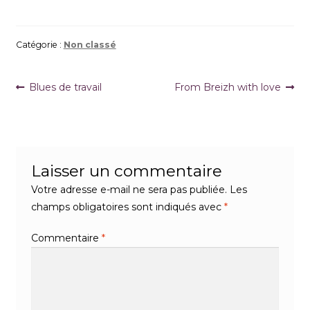
Catégorie :
Non classé
Navigation
Article
Article
Blues de travail
From Breizh with love
précédent :
suivant :
de
l’article
Laisser un commentaire
Votre adresse e-mail ne sera pas publiée.
Les
champs obligatoires sont indiqués avec
*
Commentaire
*