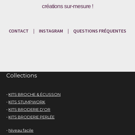
créations sur-mesure !
CONTACT
|
INSTAGRAM
|
QUESTIONS
FRÉQU
ENTES
Collections
•
KITS BROCHE & ÉCUSSON
•
KITS STUMPWORK
•
KITS BRODERIE D'OR
•
KITS BRODERIE PERLÉE
•
Niveau facile