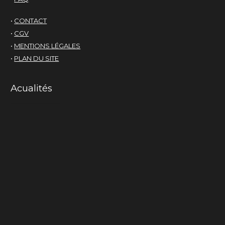
•
CONTACT
•
CGV
•
MENTIONS LÉGALES
•
PLAN DU SITE
Acualités
Mama-cactus
La chair du monde