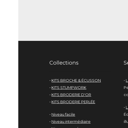
Collections
S
•
KITS BROCHE & ÉCUSSON
•
L
•
KITS STUMPWORK
Pe
•
KITS BRODERIE D'OR
co
•
KITS BRODERIE PERLÉE
•
•
Niveau facile
Éd
•
Niveau intermédiaire
il