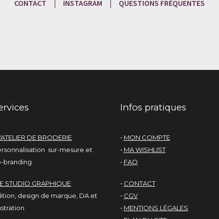
CONTACT
|
INSTAGRAM
|
QUESTIONS
FRÉQU
ENTES
ervices
Infos pratiques
'ATELIER DE BRODERIE
•
MON COMPTE
rsonnalisation sur-mesure et
•
MA WISHLIST
-branding
•
FAQ
LE STUDIO GRAPHIQUE
•
CONTACT
ition, design de marque, DA et
•
CGV
lustration
•
MENTIONS LÉGALES