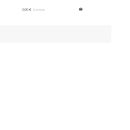
0,00
€
0 article