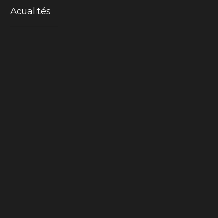
Acualités
Mama-cactus
La chair du monde