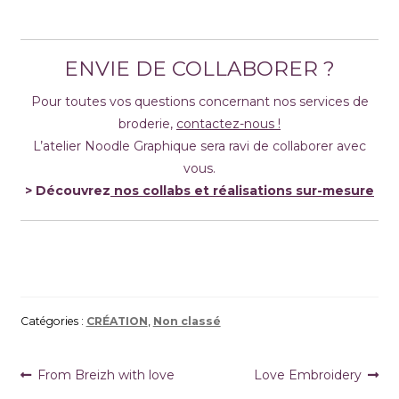
XXX
ENVIE DE COLLABORER ?
Pour toutes vos questions concernant nos services de
broderie,
contactez-nous !
L’atelier Noodle Graphique sera ravi de collaborer avec
vous.
> Découvrez
nos collabs et réalisations sur-mesure
Catégories :
CRÉATION
,
Non classé
Navigation
Article
Article
From Breizh with love
Love Embroidery
précédent :
suivant :