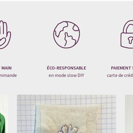
au
lus
ncien
T MAIN
ÉCO-RESPONSABLE
PAIEMENT 
commande
en mode slow DIY
carte de créd