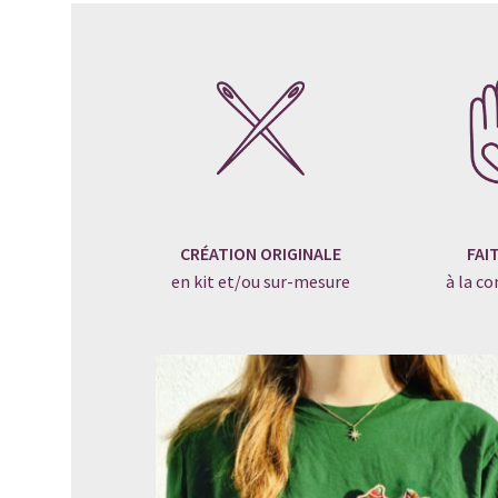
p
a
CRÉATION ORIGINALE
FAI
en kit et/ou sur-mesure
à la 