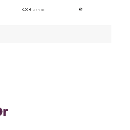
0,00
€
0 article
Or