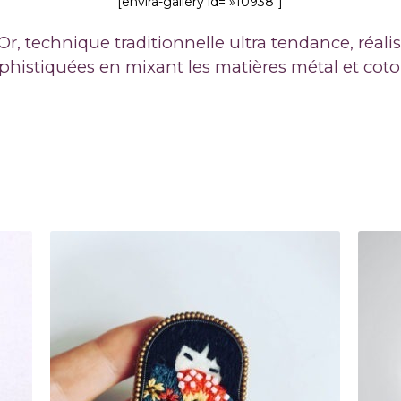
[envira-gallery id= »10938″]
Or, technique traditionnelle ultra tendance, r
éali
phistiquées en mixant les matières métal et coto
rié
du
lus
écent
au
lus
ncien