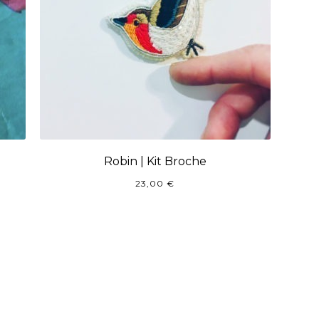
Robin | Kit Broche
23,00
€
rié
du
lus
écent