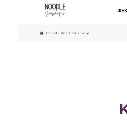
SH
Accueil
Kits broderie or
K