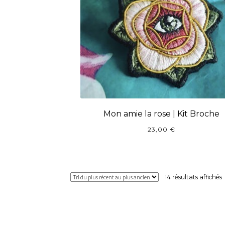
Mon amie la rose | Kit Broche
23,00
€
T
14 résultats affichés
p
r