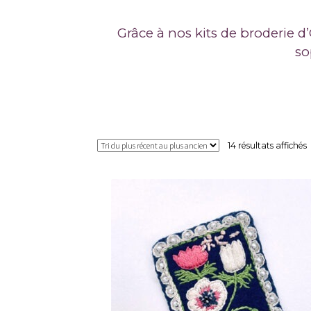
Grâce à nos kits de broderie d’
so
T
14 résultats affichés
p
r
p
a