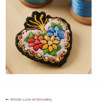
Navigation
Article
Article-Love-embroidery
précédent :
de