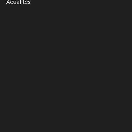
Acualités
Mama-cactus
La chair du monde
Inspiration
Love Embroidery