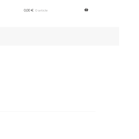
0,00
€
0 article