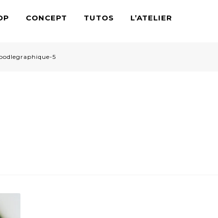
OP
CONCEPT
TUTOS
L’ATELIER
oodlegraphique-5
_noodlegraphique-5