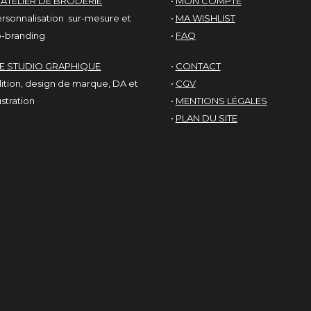
'ATELIER DE BRODERIE
•
MON COMPTE
rsonnalisation sur-mesure et
•
MA WISHLIST
-branding
•
FAQ
LE STUDIO GRAPHIQUE
•
CONTACT
ition, design de marque, DA et
•
CGV
lustration
•
MENTIONS LÉGALES
•
PLAN DU SITE