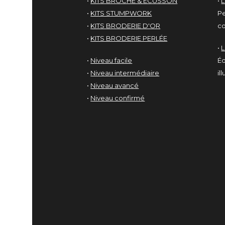
•
KITS BROCHE & ÉCUSSON
•
L
•
KITS STUMPWORK
Pe
•
KITS BRODERIE D'OR
co
•
KITS BRODERIE PERLÉE
•
•
Niveau facile
Éd
•
Niveau intermédiaire
il
•
Niveau avancé
•
Niveau confirmé