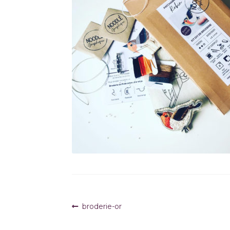
Navigation
Article
broderie-or
précédent :
de