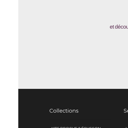
et décou
Collections
S