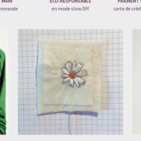
T MAIN
ÉCO-RESPONSABLE
PAIEMENT 
commande
en mode slow DIY
carte de créd