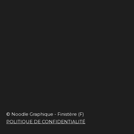
Ça déménage
Blues de travail
Capsule onirique
En mode slow et
responsable
© Noodle Graphique - Finistère (F)
POLITIQUE DE CONFIDENTIALITÉ