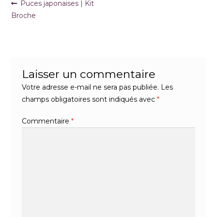
Navigation
Article
Puces japonaises | Kit
précédent :
Broche
de
l’article
Laisser un commentaire
Votre adresse e-mail ne sera pas publiée.
Les
champs obligatoires sont indiqués avec
*
Commentaire
*