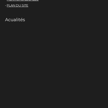
•
PLAN DU SITE
Acualités
Mama-cactus
La chair du monde