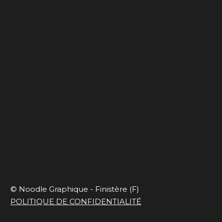
Ça déménage
Blues de travail
Capsule onirique
En mode slow et
responsable
© Noodle Graphique - Finistère (F)
POLITIQUE DE CONFIDENTIALITÉ