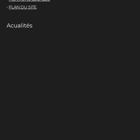
•
PLAN DU SITE
Acualités
Mama-cactus
La chair du monde