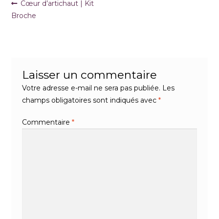
Navigation
Article
Cœur d’artichaut | Kit
précédent :
Broche
de
l’article
Laisser un commentaire
Votre adresse e-mail ne sera pas publiée.
Les
champs obligatoires sont indiqués avec
*
Commentaire
*