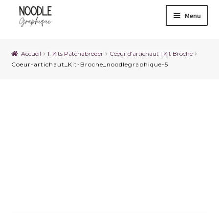
Menu
Accueil
1. Kits Patchabroder
Cœur d’artichaut | Kit Broche
Coeur-artichaut_Kit-Broche_noodlegraphique-5
Coeur-artichaut_Kit-
Broche_noodlegraphique-
5