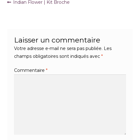
Navigation
Article
Indian Flower | Kit Broche
précédent :
de
l’article
Laisser un commentaire
Votre adresse e-mail ne sera pas publiée.
Les
champs obligatoires sont indiqués avec
*
Commentaire
*