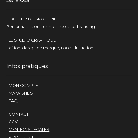
•
L'ATELIER DE BRODERIE
Personnalisation sur-mesure et co-branding
•
LE STUDIO GRAPHIQUE
Édition, design de marque, DA et illustration
Infos pratiques
•
MON COMPTE
•
MA WISHLIST
•
FAQ
•
CONTACT
•
CGV
•
MENTIONS LÉGALES
•
PLAN DU SITE