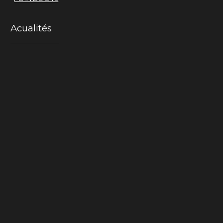
Acualités
Mama-cactus
La chair du monde