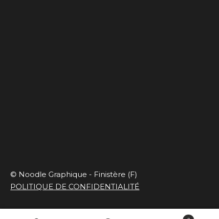
Ça déménage
Blues de travail
Capsule onirique
En mode slow et
responsable
© Noodle Graphique - Finistère (F)
POLITIQUE DE CONFIDENTIALITÉ