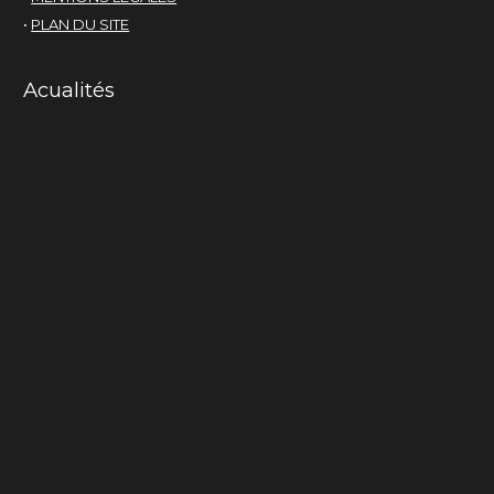
•
PLAN DU SITE
Acualités
Mama-cactus
La chair du monde