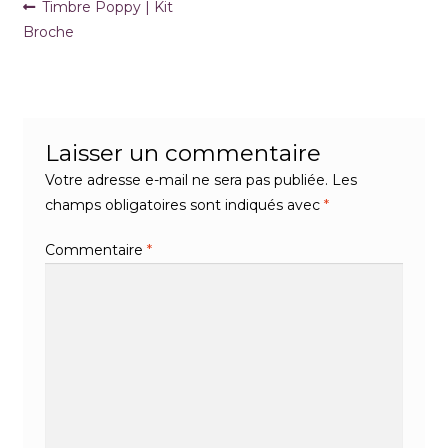
Navigation
Article
Timbre Poppy | Kit
précédent :
Broche
de
l’article
Laisser un commentaire
Votre adresse e-mail ne sera pas publiée.
Les
champs obligatoires sont indiqués avec
*
Commentaire
*