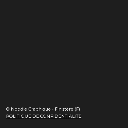
Ça déménage
Blues de travail
Capsule onirique
En mode slow et
responsable
© Noodle Graphique - Finistère (F)
POLITIQUE DE CONFIDENTIALITÉ