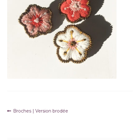
Navigation
Article
Broches | Version brodée
précédent :
de
l’article