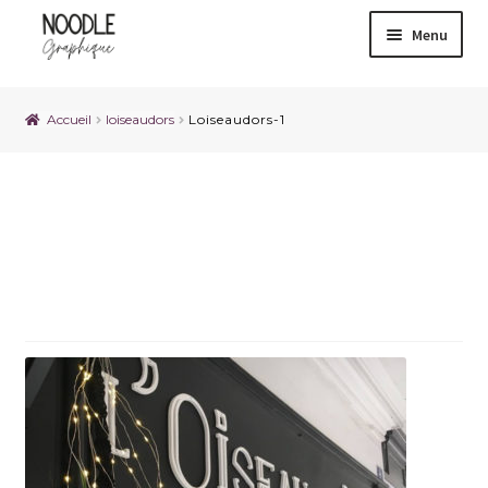
Menu
Accueil
loiseaudors
Loiseaudors-1
Loiseaudors-1