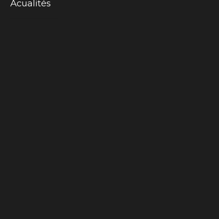
Acualités
Mama-cactus
La chair du monde
Inspiration
Love Embroidery