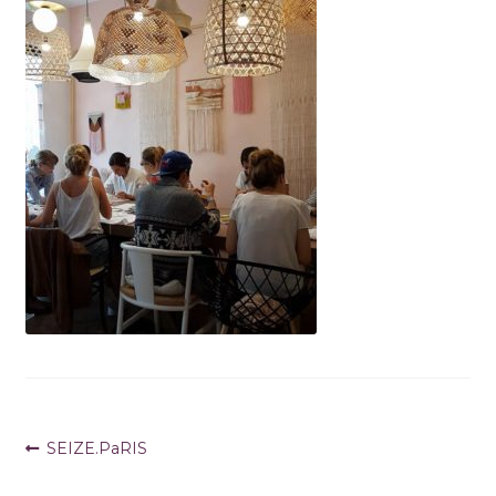
Navigation
Article
SEIZE.PaRIS
précédent :
de