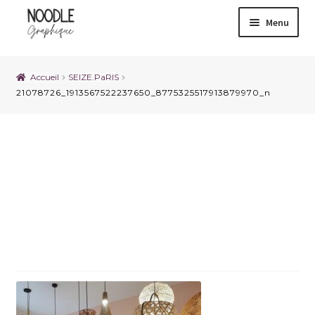
Menu
Accueil
SEIZE.PaRIS
21078726_1913567522237650_8775325517913879970_n
21078726_191356752223765
0_8775325517913879970_n