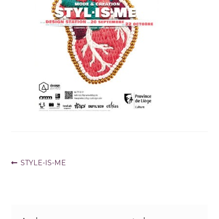
Navigation
Article
STYLE-IS-ME
précédent :
de
l’article