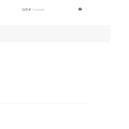
0,00
€
0 article