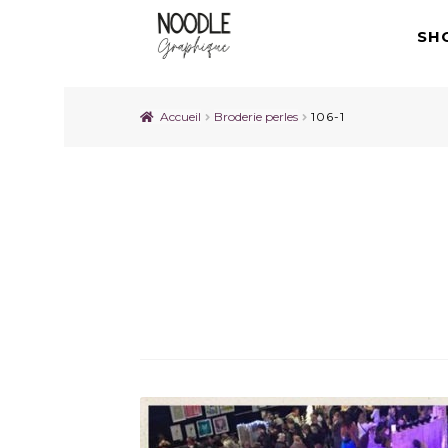
SH
Accueil
Broderie perles
106-1
106-1