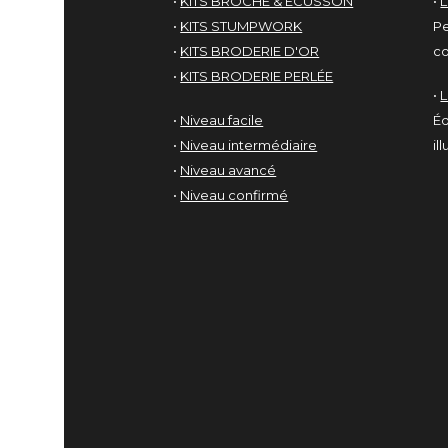
•
KITS BROCHE & ÉCUSSON
•
L
•
KITS STUMPWORK
Pe
•
KITS BRODERIE D'OR
co
•
KITS BRODERIE PERLÉE
•
•
Niveau facile
Éd
•
Niveau intermédiaire
il
•
Niveau avancé
•
Niveau confirmé