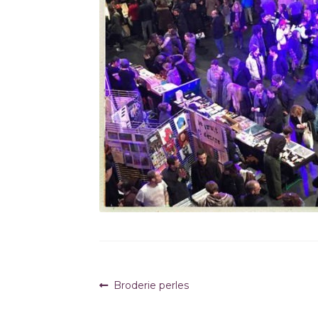
Navigation
Article
Broderie perles
précédent :
de