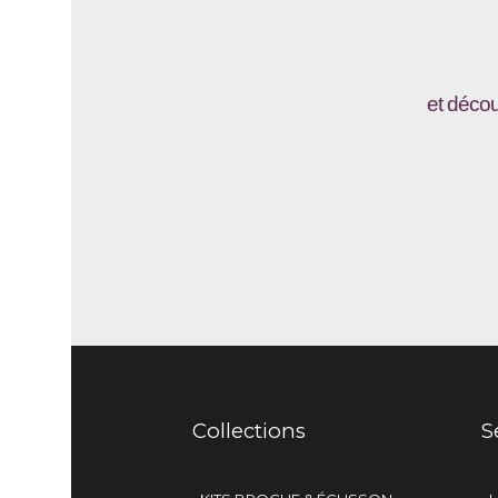
et décou
Collections
S