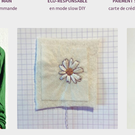
T MAIN
ÉCO-RESPONSABLE
PAIEMENT 
commande
en mode slow DIY
carte de créd