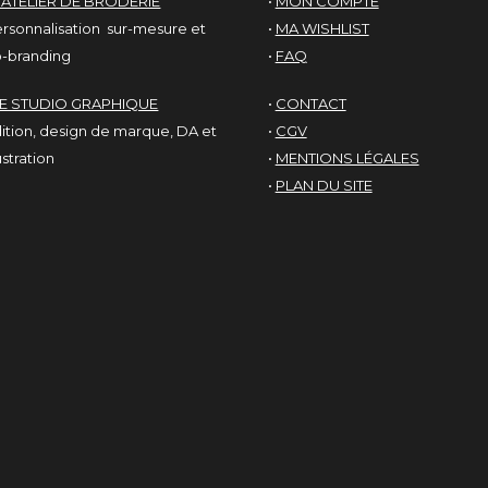
'ATELIER DE BRODERIE
•
MON COMPTE
rsonnalisation sur-mesure et
•
MA WISHLIST
-branding
•
FAQ
LE STUDIO GRAPHIQUE
•
CONTACT
ition, design de marque, DA et
•
CGV
lustration
•
MENTIONS LÉGALES
•
PLAN DU SITE