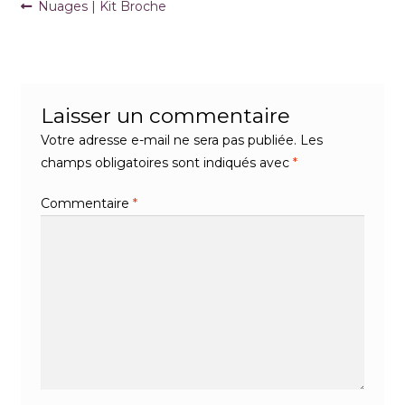
Navigation
Article
Nuages | Kit Broche
précédent :
de
l’article
Laisser un commentaire
Votre adresse e-mail ne sera pas publiée.
Les
champs obligatoires sont indiqués avec
*
Commentaire
*