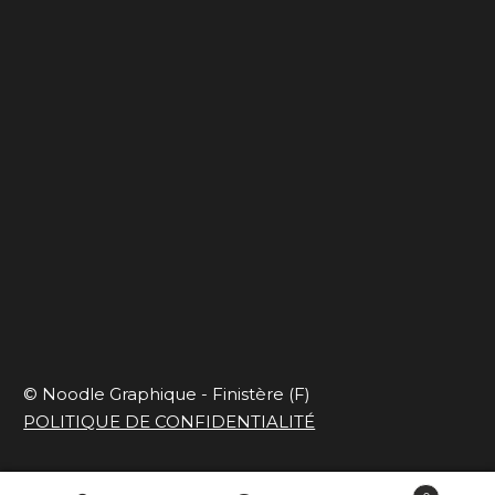
Ça déménage
Blues de travail
Capsule onirique
En mode slow et
responsable
© Noodle Graphique - Finistère (F)
POLITIQUE DE CONFIDENTIALITÉ