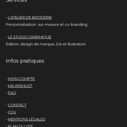
•
L'ATELIER DE BRODERIE
Personnalisation sur-mesure et co-branding
•
LE STUDIO GRAPHIQUE
Édition, design de marque, DA et illustration
Infos pratiques
•
MON COMPTE
•
MA WISHLIST
•
FAQ
•
CONTACT
•
CGV
•
MENTIONS LÉGALES
•
PLAN DU SITE