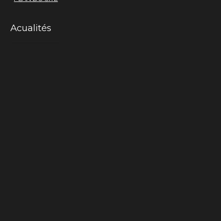
Acualités
Mama-cactus
La chair du monde