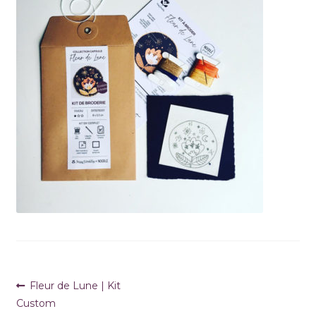
Navigation
Article
Fleur de Lune | Kit
précédent :
Custom
de