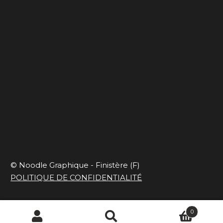
Capsule onirique
En mode slow et
responsable
© Noodle Graphique - Finistère (F)
POLITIQUE DE CONFIDENTIALITÉ
0