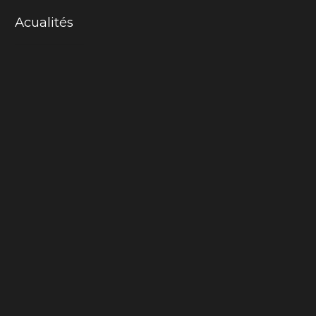
Acualités
Mama-cactus
La chair du monde