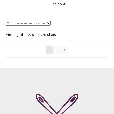
16,50
€
Trié
Affichage de 1–27 sur 48 résultats
du
plus
1
2
récent
au
plus
ancien