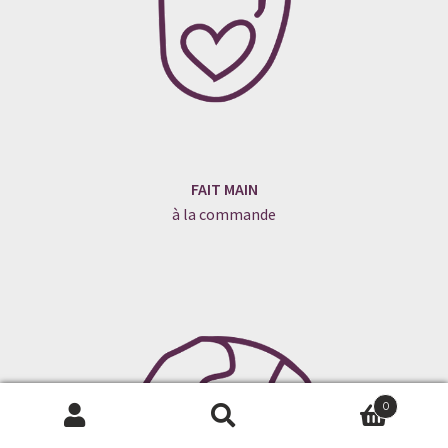
FAIT MAIN
à la commande
0
Recherche
Recherche