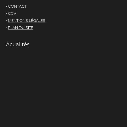
•
CONTACT
•
CGV
•
MENTIONS LÉGALES
•
PLAN DU SITE
Acualités
Mama-cactus
La chair du monde