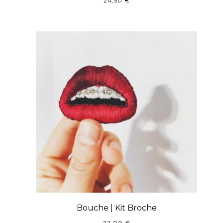
24,50
€
Bouche | Kit Broche
22,00
€