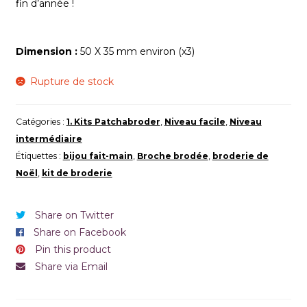
fin d’année !
Dimension :
50 X 35 mm environ (x3)
Rupture de stock
Catégories :
1. Kits Patchabroder
,
Niveau facile
,
Niveau
intermédiaire
Étiquettes :
bijou fait-main
,
Broche brodée
,
broderie de
Noël
,
kit de broderie
Share on Twitter
Share on Facebook
Pin this product
Share via Email