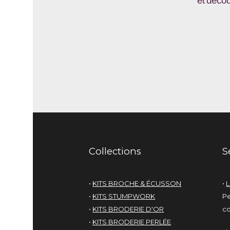
et décou
Collections
S
•
KITS BROCHE & ÉCUSSON
•
L
•
KITS STUMPWORK
Pe
•
KITS BRODERIE D'OR
co
•
KITS BRODERIE PERLÉE