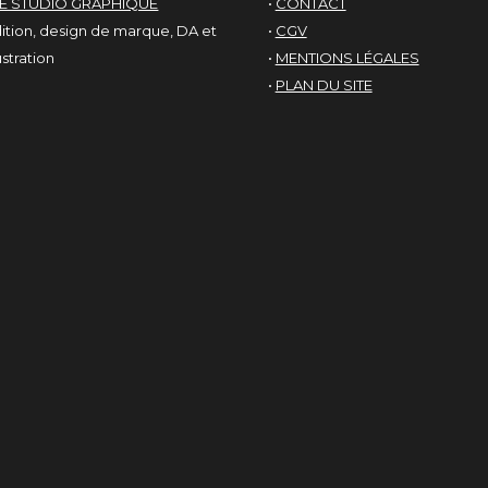
LE STUDIO GRAPHIQUE
•
CONTACT
ition, design de marque, DA et
•
CGV
lustration
•
MENTIONS LÉGALES
•
PLAN DU SITE