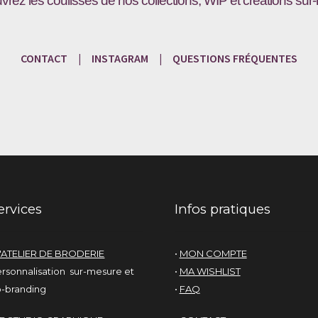
vrez les coulisses de nos collections, WIP et créations sur
CONTACT
|
INSTAGRAM
|
QUESTIONS
FRÉQU
ENTES
ervices
Infos pratiques
'ATELIER DE BRODERIE
•
MON COMPTE
rsonnalisation sur-mesure et
•
MA WISHLIST
-branding
•
FAQ