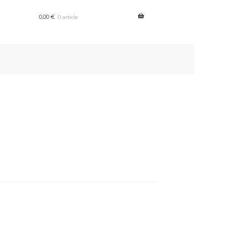
0,00
€
0 article