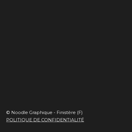
Ça déménage
Blues de travail
Capsule onirique
En mode slow et
responsable
© Noodle Graphique - Finistère (F)
POLITIQUE DE CONFIDENTIALITÉ