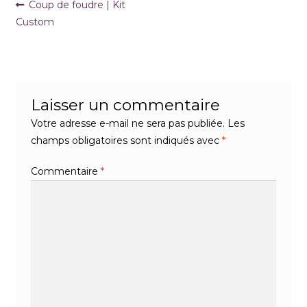
Navigation
Article
Coup de foudre | Kit
précédent :
Custom
de
l’article
Laisser un commentaire
Votre adresse e-mail ne sera pas publiée.
Les
champs obligatoires sont indiqués avec
*
Commentaire
*