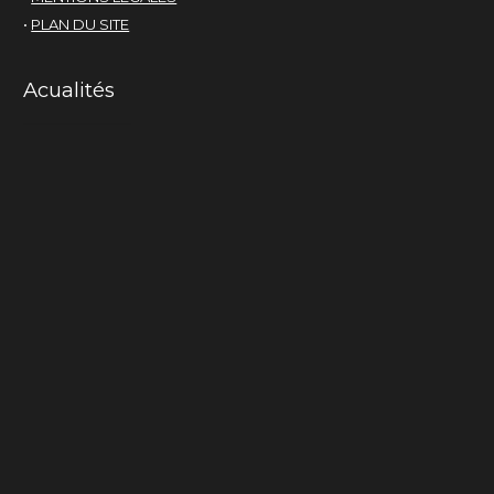
•
PLAN DU SITE
Acualités
Mama-cactus
La chair du monde