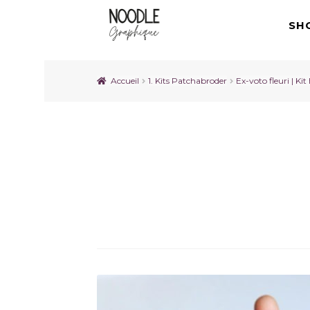
SH
Accueil
1. Kits Patchabroder
Ex-voto fleuri | Ki
Big-bisou_Patchabr