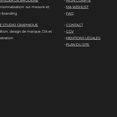
'ATELIER DE BRODERIE
•
MON COMPTE
rsonnalisation sur-mesure et
•
MA WISHLIST
-branding
•
FAQ
LE STUDIO GRAPHIQUE
•
CONTACT
ition, design de marque, DA et
•
CGV
lustration
•
MENTIONS LÉGALES
•
PLAN DU SITE