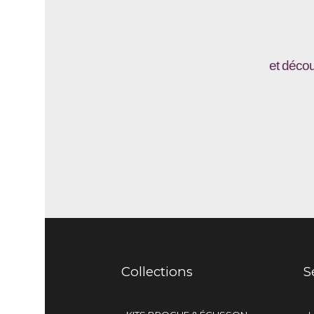
et décou
Collections
S