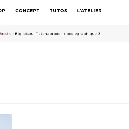
OP
CONCEPT
TUTOS
L’ATELIER
t Broche
Big-bisou_Patchabroder_noodlegraphique-3
oder_noodlegraphique-3