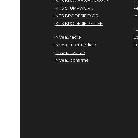
•
KITS BROCHE & ÉCUSSON
•
L
•
KITS STUMPWORK
Pe
•
KITS BRODERIE D'OR
co
•
KITS BRODERIE PERLÉE
•
•
Niveau facile
Éd
•
Niveau intermédiaire
il
•
Niveau avancé
•
Niveau confirmé