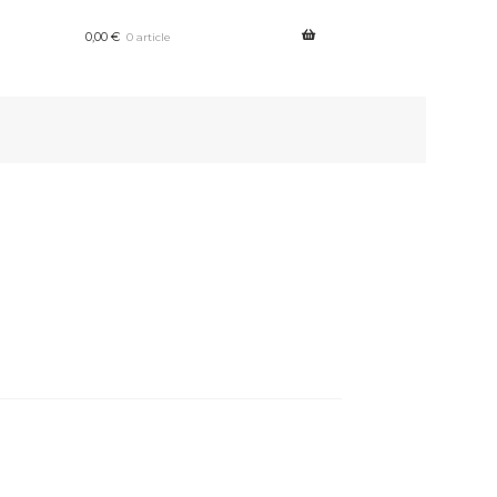
0,00
€
0 article