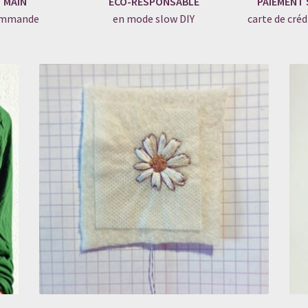
T MAIN
ÉCO-RESPONSABLE
PAIEMENT 
commande
en mode slow DIY
carte de créd