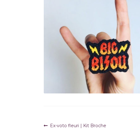
Navigation
Article
Ex-voto fleuri | Kit Broche
précédent :
de