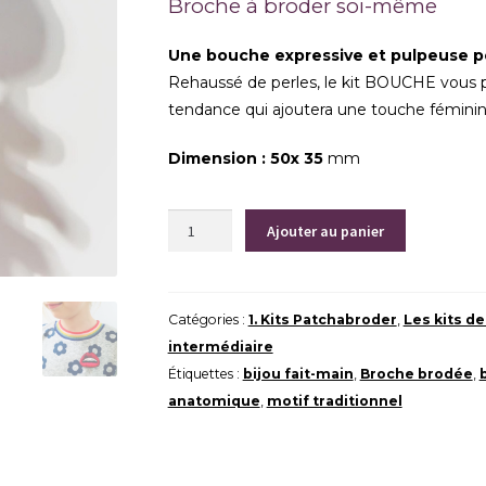
Broche à broder soi-même
Une bouche expressive et pulpeuse 
Rehaussé de perles, le kit BOUCHE vous 
tendance qui ajoutera une touche féminin
Dimension : 50x 35
mm
quantité
Ajouter au panier
de
Bouche
|
Catégories :
1. Kits Patchabroder
,
Les kits d
Kit
intermédiaire
Broche
Étiquettes :
bijou fait-main
,
Broche brodée
,
anatomique
,
motif traditionnel