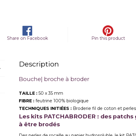
Share on Facebook
Pin this product
Description
Bouche| broche à broder
TAILLE :
50 x 35 mm
FIBRE :
feutrine 100% biologique
TECHNIQUES INITIÉES :
Broderie fil de coton et perles
Les kits PATCHABRODER : des patchs g
à être brodés
Des perles de rocaille au papier hydrosoluble, le kit