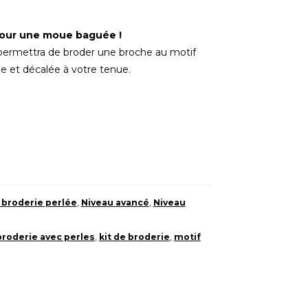
pour une moue baguée !
permettra de broder une broche au motif
e et décalée à votre tenue.
e broderie perlée
,
Niveau avancé
,
Niveau
broderie avec perles
,
kit de broderie
,
motif