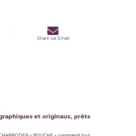
Share via Email
.
raphiques et originaux, prêts
 PATCHABRODER «
BOUCHE
» comprend tout