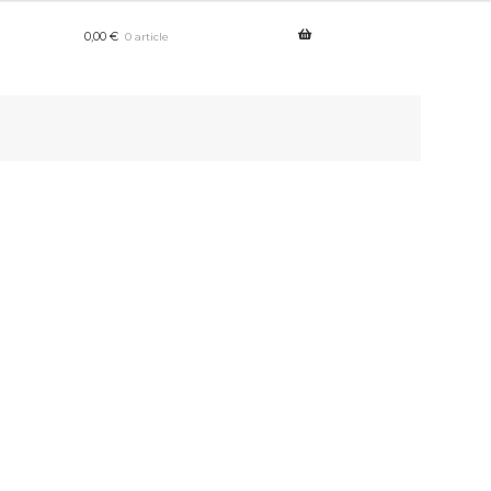
0,00
€
0 article